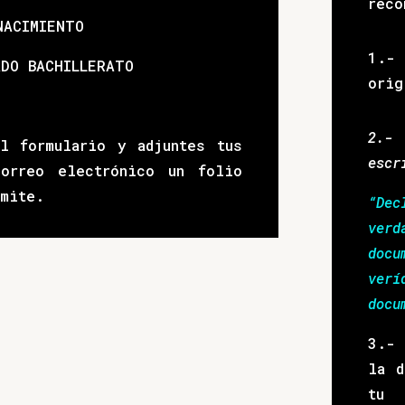
reco
NACIMIENTO
1.-
ADO BACHILLERATO
orig
2.- 
l formulario y adjuntes tus
escr
correo electrónico un folio
ámite.
“Dec
ver
doc
ver
docu
3.- 
la d
tu 