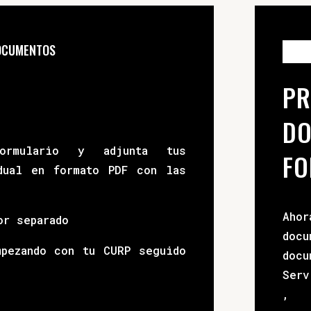
DOCUMENTOS
PR
DO
ormulario y adjunta tus
FO
dual en formato PDF con las
Aho
or separado
doc
mpezando con tu CURP seguido
doc
Serv
, 