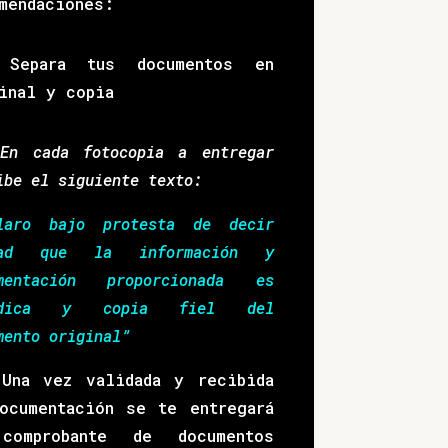
mendaciones:
 Separa tus documentos en
inal y copia
En cada fotocopia a entregar
ibe el siguiente texto:
laro bajo protesta de decir
dad que la información y
umentación proporcionada es
ídica y copia fiel del
mento original”
Una vez validada y recibida
ocumentación se te entregará
comprobante de documentos