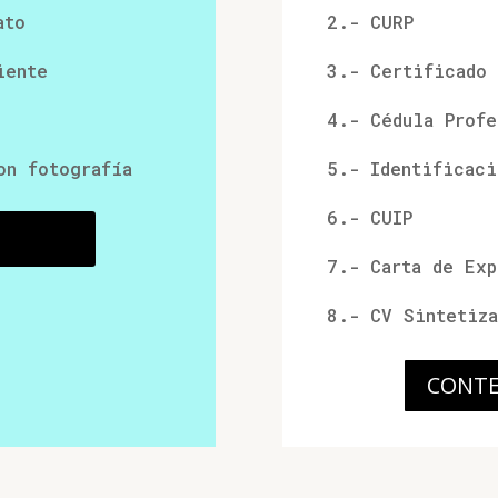
ato
2.- CURP
iente
3.- Certificado 
4.- Cédula Profe
on fotografía
5.- Identificaci
6.- CUIP
ULARIO
7.- Carta de Ex
8.- CV Sintetiza
CONTE