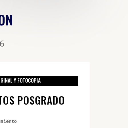
ION
6
IGINAL Y FOTOCOPIA
TOS POSGRADO
imiento